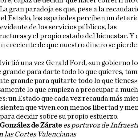
ibre, capaz de decidir qué hacer con el fruto 
 La gran paradoja es que, pese a la recaudac
el Estado, los españoles perciben un deteri
evidente de los servicios públicos, las
ructuras y el propio estado del bienestar. Y 
n creciente de que nuestro dinero se pierde
irtió una vez Gerald Ford, «un gobierno lo
 grande para darte todo lo que quieres, tam
nte grande para quitarte todo lo que tienes»
isamente lo que empieza a preocupar a muc
s: un Estado que cada vez recauda más mien
 sienten que viven con menos libertad y me
ara decidir sobre su propio esfuerzo.
 González de Zárate
es portavoz de Infraest
n las Cortes Valencianas