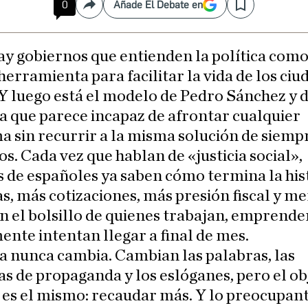
0
Añade El Debate en
Compartir
Save
ay gobiernos que entienden la política com
herramienta para facilitar la vida de los ci
Y luego está el modelo de Pedro Sánchez y 
a que parece incapaz de afrontar cualquier
 sin recurrir a la misma solución de siempr
s. Cada vez que hablan de «justicia social»,
 de españoles ya saben cómo termina la hist
s, más cotizaciones, más presión fiscal y m
n el bolsillo de quienes trabajan, emprende
nte intentan llegar a final de mes.
a nunca cambia. Cambian las palabras, las
 de propaganda y los eslóganes, pero el ob
es el mismo: recaudar más. Y lo preocupant