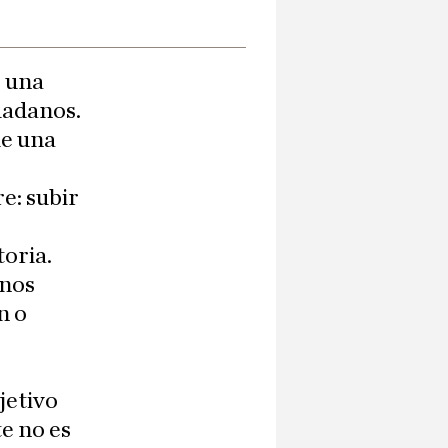
o una
udadanos.
de una
e: subir
oria.
enos
n o
jetivo
e no es