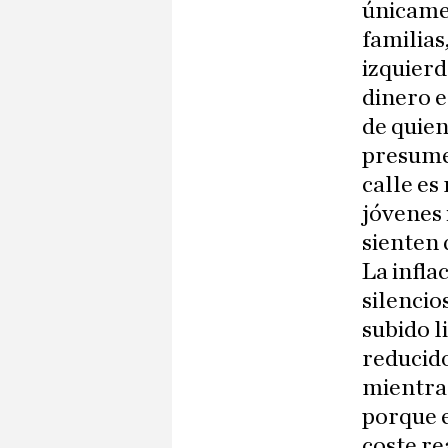
únicamen
familias
izquierd
dinero e
de quien
presume 
calle es
jóvenes
sienten 
La infla
silencio
subido l
reducido
mientra
porque e
coste re