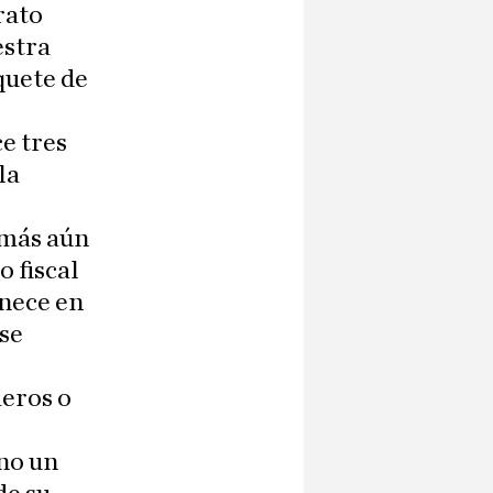
rato
estra
quete de
ce tres
la
 más aún
o fiscal
nece en
 se
meros o
no un