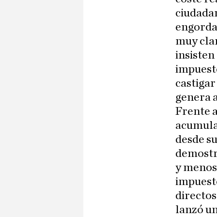
ciudada
engorda
muy cla
insisten
impuesto
castigar
genera 
Frente a
acumula 
desde su
demostr
y menos 
impuesto
directos
lanzó un