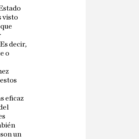
 Estado
 visto
 que
r
Es decir,
e o
hez
uestos
s eficaz
del
es
mbién
 son un