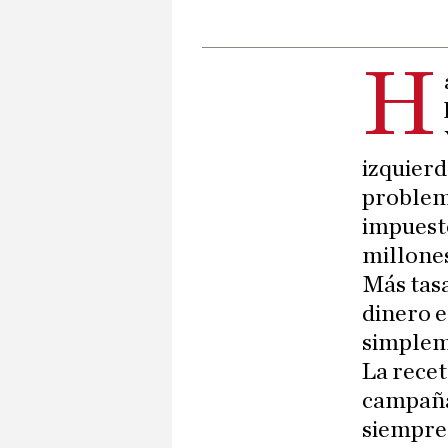
H
izquierd
problema
impuesto
millones
Más tasa
dinero e
simpleme
La recet
campañas
siempre 