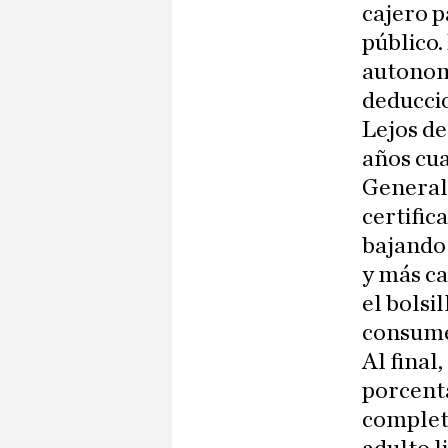
cajero p
público.
autonom
deduccio
Lejos de
años cua
Generali
certifi
bajando 
y más c
el bolsi
consume,
Al final
porcenta
complet