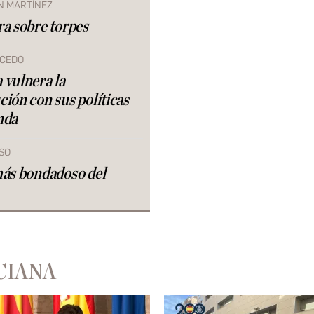
N MARTÍNEZ
ra sobre torpes
LCEDO
 vulnera la
ción con sus políticas
nda
SO
más bondadoso del
CIANA