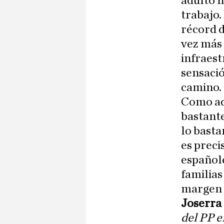
adulto l
trabajo.
récord d
vez más 
infraest
sensació
camino.
Como adv
bastante
lo basta
es prec
españole
familias
margen p
Joserra
del PP e