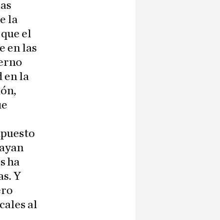
las
e la
 que el
e en las
ierno
 en la
ión,
ue
impuesto
hayan
s ha
as. Y
ero
cales al