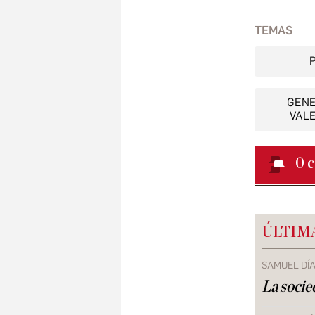
TEMAS
GENE
VAL
0
c
ÚLTIM
SAMUEL DÍ
La socie