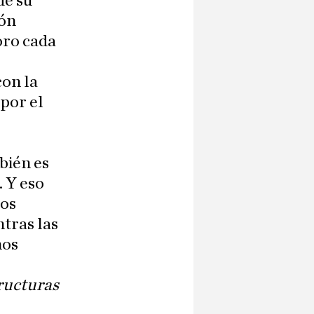
de su
ión
oro cada
con la
 por el
bién es
. Y eso
hos
tras las
nos
ructuras