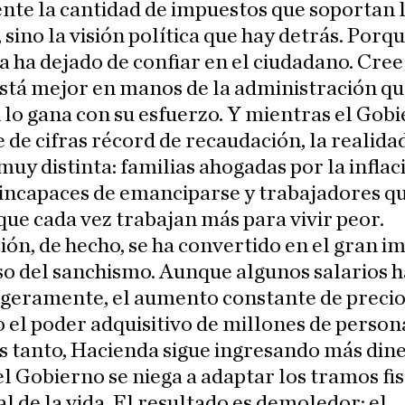
te la cantidad de impuestos que soportan 
, sino la visión política que hay detrás. Porqu
a ha dejado de confiar en el ciudadano. Cree
stá mejor en manos de la administración qu
 lo gana con su esfuerzo. Y mientras el Gob
de cifras récord de recaudación, la realidad
 muy distinta: familias ahogadas por la inflac
 incapaces de emanciparse y trabajadores q
que cada vez trabajan más para vivir peor.
ción, de hecho, se ha convertido en el gran 
so del sanchismo. Aunque algunos salarios 
igeramente, el aumento constante de precio
 el poder adquisitivo de millones de person
s tanto, Hacienda sigue ingresando más din
l Gobierno se niega a adaptar los tramos fis
al de la vida. El resultado es demoledor: el