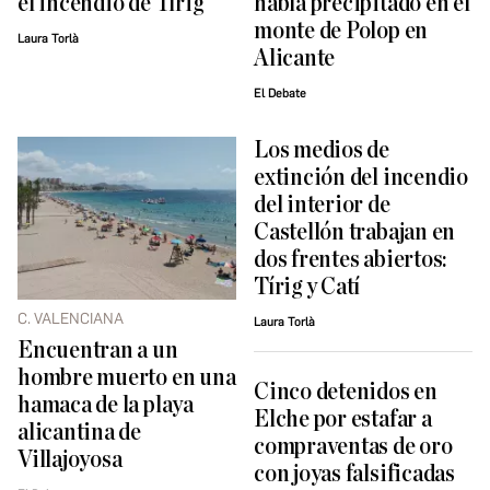
el incendio de Tírig
había precipitado en el
monte de Polop en
Laura Torlà
Alicante
El Debate
Los medios de
extinción del incendio
del interior de
Castellón trabajan en
dos frentes abiertos:
Tírig y Catí
C. VALENCIANA
Laura Torlà
Encuentran a un
hombre muerto en una
Cinco detenidos en
hamaca de la playa
Elche por estafar a
alicantina de
compraventas de oro
Villajoyosa
con joyas falsificadas