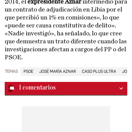
2014, el
expresidente Aznar
intermedió para
un contrato de adjudicación en Libia por el
que percibió un 1% en comisiones», lo que
«puede ser causa constitutiva de delito».
«Nadie investigó», ha señalado, lo que cree
que demuestra un trato diferente cuando las
investigaciones afectan a cargos del PP o del
PSOE.
TEMAS
PSOE
JOSÉ MARÍA AZNAR
CASO PLUS ULTRA
JOSÉ
1
comentarios