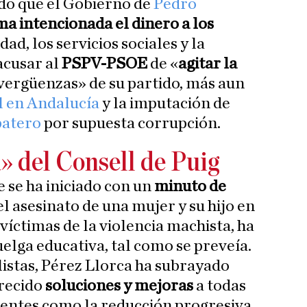
cado que el Gobierno de
Pedro
ma intencionada el dinero a los
dad, los servicios sociales y la
acusar al
PSPV-PSOE
de «
agitar la
vergüenzas» de su partido, más aun
l en Andalucía
y la imputación de
patero
por supuesta corrupción.
 del Consell de Puig
e se ha iniciado con un
minuto de
 asesinato de una mujer y su hijo en
 víctimas de la violencia machista, ha
elga educativa, tal como se preveía.
listas, Pérez Llorca ha subrayado
frecido
soluciones y mejoras
a todas
centes como la reducción progresiva