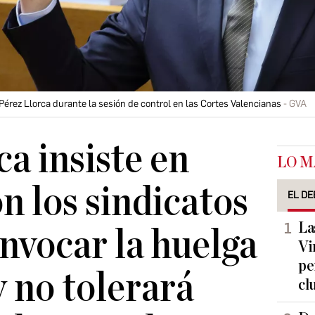
érez Llorca durante la sesión de control en las Cortes Valencianas
GVA
ca insiste en
LO M
n los sindicatos
EL DE
La
nvocar la huelga
Vi
pe
y no tolerará
cl