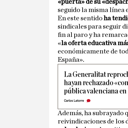
«puerta» de su «despac
seguido la misma línea 
En este sentido
ha tend
sindicales para seguir 
fin al paro y ha remarc
«
la oferta educativa m
económicamente de tod
España».
La Generalitat reproch
hayan rechazado «conv
pública valenciana en
Carlos Latorre
Además, ha subrayado qu
reivindicaciones de los