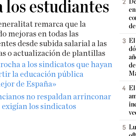
a los estudiantes
De
en
co
eneralitat remarca que la
de
do mejoras en todas las
El
tes desde subida salarial a las
dó
as o actualización de plantillas
añ
procha a los sindicatos que hayan
de
Ma
tir la educación pública
mejor de España»
El
ncianos no respaldan arrinconar
am
in
 exigían los sindicatos
ve
Lu
of