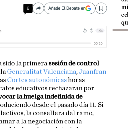
mi
6
Añade El Debate en
Compartir
Save
ec
qu
a sido la primera
sesión de control
 la
Generalitat Valenciana
,
Juanfran
las
Cortes autonómicas
horas
icatos educativos rechazaran por
ocar la huelga indefinida de
roduciendo desde el pasado día 11. Si
olectivos, la consellera del ramo,
llamar a la negociación con la