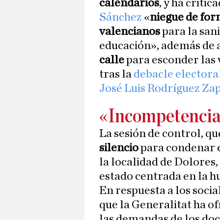
calendarios
, y ha criti
Sánchez
«
niegue de for
valencianos
para la sani
educación», además de 
calle
para esconder las 
tras la
debacle electora
José Luis Rodríguez Za
«Incompetencia»
La sesión de control, qu
silencio
para condenar el
la localidad de Dolores,
estado centrada en la hu
En respuesta a los socia
que la Generalitat ha o
las demandas de los do