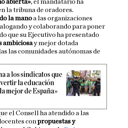
ho abierta»
, el mandatario ha
en la tribuna de oradores.
ido la mano
a las organizaciones
dialogando y colaborando para poner
ado que su Ejecutivo ha presentado
ás ambiciosa
y mejor dotada
as las comunidades autónomas de
a a los sindicatos que
ertir la educación
 la mejor de España»
e el Consell ha atendido a las
 docentes con
propuestas y