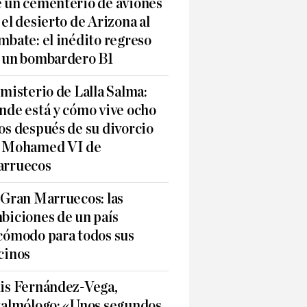
 un cementerio de aviones
 el desierto de Arizona al
mbate: el inédito regreso
 un bombardero B1
 misterio de Lalla Salma:
nde está y cómo vive ocho
os después de su divorcio
 Mohamed VI de
rruecos
 Gran Marruecos: las
biciones de un país
cómodo para todos sus
cinos
is Fernández-Vega,
talmólogo: «Unos segundos