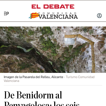
Menú
INICIA
SESIÓ
Imagen de la Pasarela del Relleu, Alicante
Turismo Comunidad
Valenciana
De Benidorm al
Penyagolosa: los seis