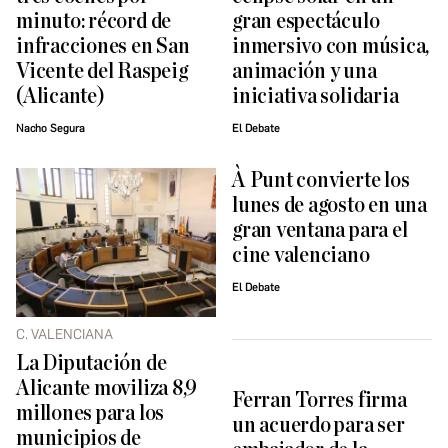
minuto: récord de
gran espectáculo
infracciones en San
inmersivo con música,
Vicente del Raspeig
animación y una
(Alicante)
iniciativa solidaria
Nacho Segura
El Debate
À Punt convierte los
lunes de agosto en una
gran ventana para el
cine valenciano
El Debate
C. VALENCIANA
La Diputación de
Alicante moviliza 8,9
Ferran Torres firma
millones para los
un acuerdo para ser
municipios de