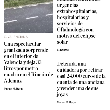
urgencias
extrahospitalarias,
hospitalarias y
servicios de
Oftalmología con
motivo del eclipse
C. VALENCIANA
solar
Una espectacular
granizada sorprende
El Debate
en el interior de
Valencia y deja 33
Detenida una
litros por metro
cuidadora por retirar
cuadro en el Rincón de
casi 24.000 euros de la
Ademuz
cuenta de una anciana
y vender una de sus
Marian M. Borja
joyas
Marian M. Borja