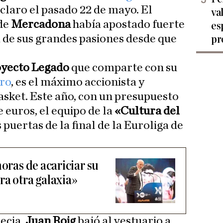
claro el pasado 22 de mayo. El
va
de
Mercadona
había apostado fuerte
es
 de sus grandes pasiones desde que
pr
.
yecto Legado
que comparte con su
ro
, es el máximo accionista y
sket. Este año, con un presupuesto
 euros, el equipo de la
«Cultura del
 puertas de la final de la Euroliga de
horas de acariciar su
ra otra galaxia»
ecia,
Juan Roig
bajó al vestuario a