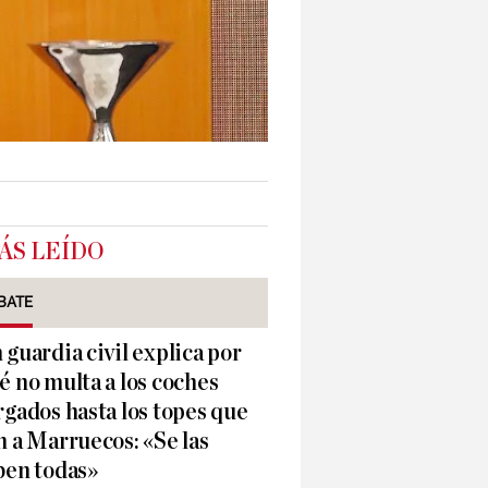
ÁS LEÍDO
BATE
 guardia civil explica por
é no multa a los coches
rgados hasta los topes que
n a Marruecos: «Se las
ben todas»