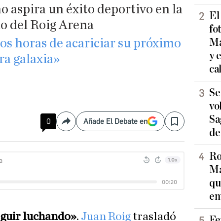
 aspira un éxito deportivo en la
El
o del Roig Arena
fo
dos horas de acariciar su próximo
Ma
y 
ra galaxia»
ca
Se
vo
Sa
0
Añade El Debate en
Compartir
Save
de
Ro
Ma
qu
en
seguir luchando»
.
Juan Roig
trasladó
Fe