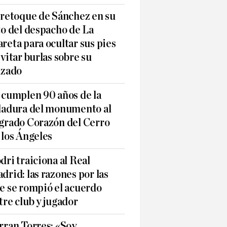
 retoque de Sánchez en su
to del despacho de La
reta para ocultar sus pies
evitar burlas sobre su
lzado
 cumplen 90 años de la
ladura del monumento al
grado Corazón del Cerro
 los Ángeles
dri traiciona al Real
drid: las razones por las
e se rompió el acuerdo
tre club y jugador
rran Torres: «Soy