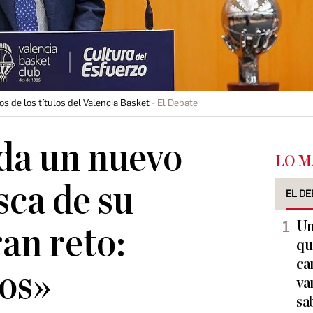
s de los títulos del Valencia Basket
El Debate
da un nuevo
LO M
sca de su
EL DE
Un
an reto:
qu
ca
os»
va
sa