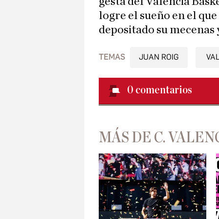
gesta del Valencia Baske
logre el sueño en el qu
depositado su mecenas 
TEMAS
JUAN ROIG
VA
0
comentarios
MÁS DE C. VALEN