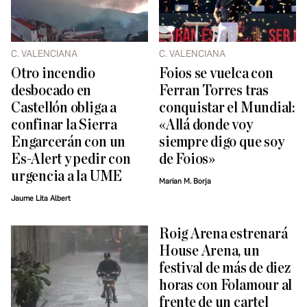
C. VALENCIANA
C. VALENCIANA
Otro incendio
Foios se vuelca con
desbocado en
Ferran Torres tras
Castellón obliga a
conquistar el Mundial:
confinar la Sierra
«Allá donde voy
Engarcerán con un
siempre digo que soy
Es-Alert y pedir con
de Foios»
urgencia a la UME
Marian M. Borja
Jaume Lita Albert
Roig Arena estrenará
House Arena, un
festival de más de diez
horas con Folamour al
frente de un cartel