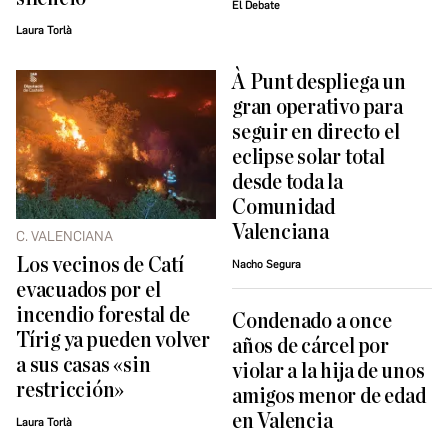
El Debate
Laura Torlà
À Punt despliega un
gran operativo para
seguir en directo el
eclipse solar total
desde toda la
Comunidad
Valenciana
C. VALENCIANA
Los vecinos de Catí
Nacho Segura
evacuados por el
incendio forestal de
Condenado a once
Tírig ya pueden volver
años de cárcel por
a sus casas «sin
violar a la hija de unos
restricción»
amigos menor de edad
en Valencia
Laura Torlà