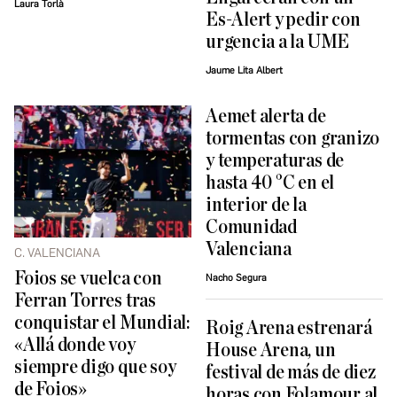
Laura Torlà
Es-Alert y pedir con
urgencia a la UME
Jaume Lita Albert
Aemet alerta de
tormentas con granizo
y temperaturas de
hasta 40 °C en el
interior de la
Comunidad
Valenciana
C. VALENCIANA
Foios se vuelca con
Nacho Segura
Ferran Torres tras
conquistar el Mundial:
Roig Arena estrenará
«Allá donde voy
House Arena, un
siempre digo que soy
festival de más de diez
de Foios»
horas con Folamour al