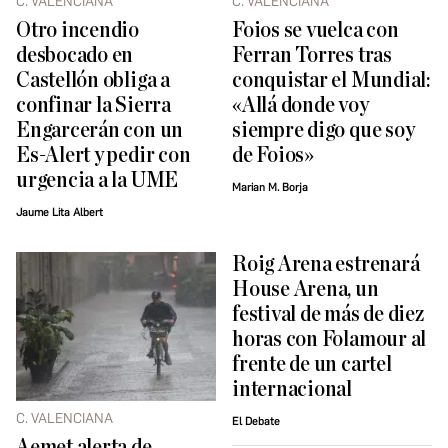
C. VALENCIANA
C. VALENCIANA
Otro incendio
Foios se vuelca con
desbocado en
Ferran Torres tras
Castellón obliga a
conquistar el Mundial:
confinar la Sierra
«Allá donde voy
Engarcerán con un
siempre digo que soy
Es-Alert y pedir con
de Foios»
urgencia a la UME
Marian M. Borja
Jaume Lita Albert
Roig Arena estrenará
House Arena, un
festival de más de diez
horas con Folamour al
frente de un cartel
internacional
C. VALENCIANA
El Debate
Aemet alerta de