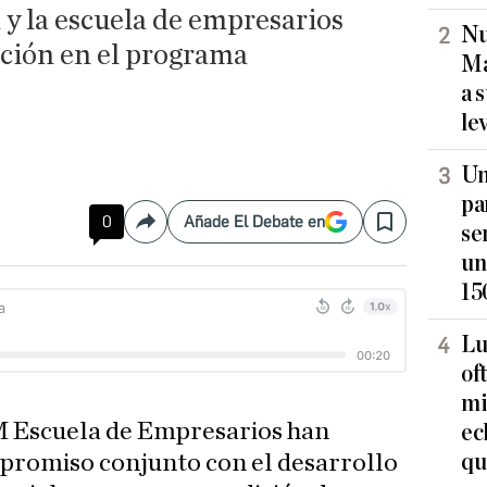
 y la escuela de empresarios
Nu
ción en el programa
Ma
a 
le
Un
pa
0
Añade El Debate en
Compartir
Save
se
un
15
Lu
of
mi
 Escuela de Empresarios han
ec
qu
promiso conjunto con el desarrollo