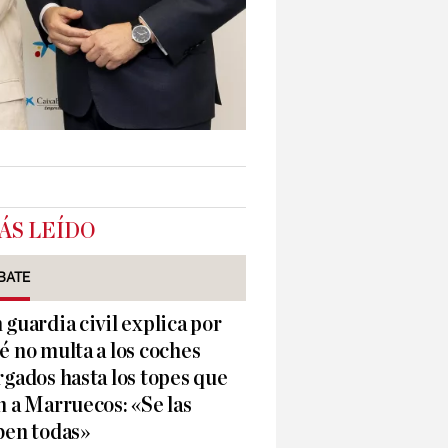
ÁS LEÍDO
BATE
 guardia civil explica por
é no multa a los coches
rgados hasta los topes que
n a Marruecos: «Se las
ben todas»