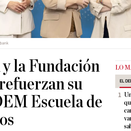
abank
y la Fundación
LO M
 refuerzan su
EL DE
Un
DEM Escuela de
qu
ca
os
va
sa