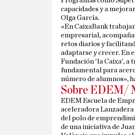
Programas como Superp
capacidades y a mejorar
Olga García.
«En CaixaBank trabajamo
empresarial, acompañan
retos diarios y facilita
adaptarse y crecer. En 
Fundación ‘la Caixa’, a 
fundamental para acerc
número de alumnos», ha
Sobre EDEM/ M
EDEM Escuela de Empres
aceleradora Lanzadera y
del polo de emprendimi
de una iniciativa de Jua