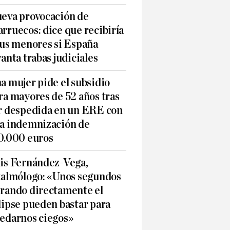
eva provocación de
rruecos: dice que recibiría
sus menores si España
vanta trabas judiciales
a mujer pide el subsidio
ra mayores de 52 años tras
r despedida en un ERE con
a indemnización de
0.000 euros
is Fernández-Vega,
talmólogo: «Unos segundos
rando directamente el
lipse pueden bastar para
edarnos ciegos»