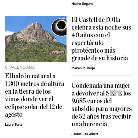
Nacho Segura
El Castell de l’Olla
celebra esta noche sus
40 años con el
espectáculo
pirotécnico más
grande de su historia
C. VALENCIANA
Marian M. Borja
El balcón natural a
1.300 metros de altura
Condenada una mujer
en la tierra de los
a devolver al SEPE los
vinos donde ver el
9.685 euros del
eclipse solar del 12 de
subsidio para mayores
agosto
de 52 años tras recibir
una herencia
Laura Torlà
Jaume Lita Albert