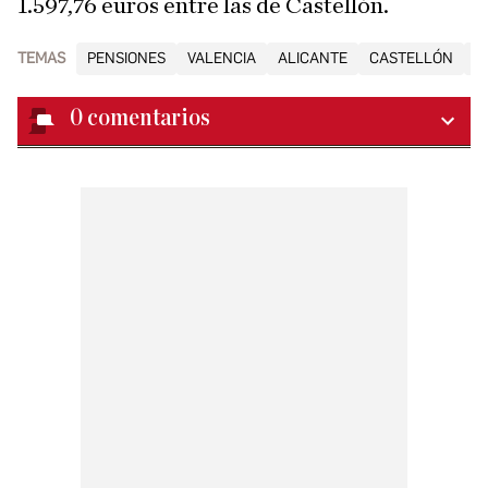
1.597,76 euros entre las de Castellón.
TEMAS
PENSIONES
VALENCIA
ALICANTE
CASTELLÓN
S
0
comentarios