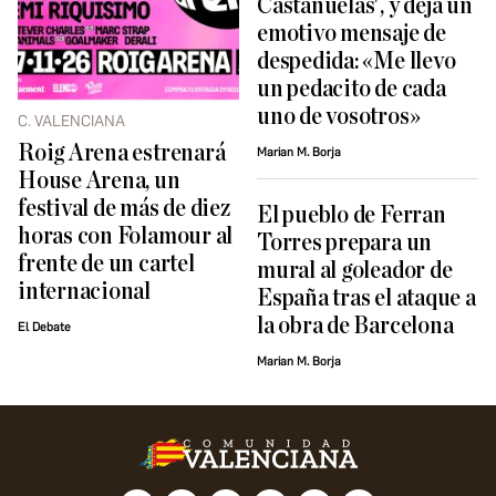
Castañuelas', y deja un
emotivo mensaje de
despedida: «Me llevo
un pedacito de cada
uno de vosotros»
C. VALENCIANA
Roig Arena estrenará
Marian M. Borja
House Arena, un
festival de más de diez
El pueblo de Ferran
horas con Folamour al
Torres prepara un
frente de un cartel
mural al goleador de
internacional
España tras el ataque a
la obra de Barcelona
El Debate
Marian M. Borja