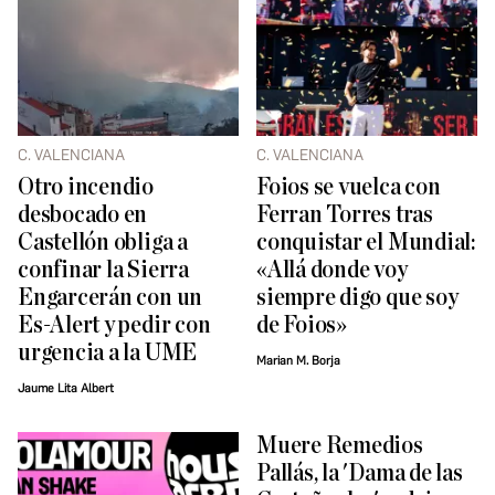
C. VALENCIANA
C. VALENCIANA
Otro incendio
Foios se vuelca con
desbocado en
Ferran Torres tras
Castellón obliga a
conquistar el Mundial:
confinar la Sierra
«Allá donde voy
Engarcerán con un
siempre digo que soy
Es-Alert y pedir con
de Foios»
urgencia a la UME
Marian M. Borja
Jaume Lita Albert
Muere Remedios
Pallás, la 'Dama de las