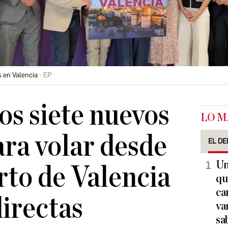
s en Valencia
EP
os siete nuevos
LO M
ara volar desde
EL DE
Un
rto de Valencia
qu
ca
directas
va
sa