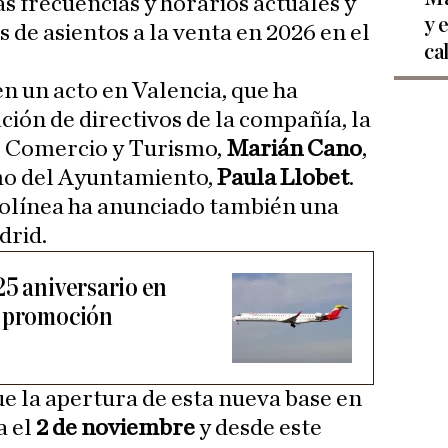
as frecuencias y horarios actuales y
y 
s de asientos a la venta en 2026 en el
ca
en un acto en Valencia, que ha
ción de directivos de la compañía, la
a, Comercio y Turismo,
Marián Cano
,
smo del Ayuntamiento,
Paula Llobet
.
rolínea ha anunciado también una
drid.
25 aniversario en
a promoción
ue la apertura de esta nueva base en
a el
2 de noviembre
y desde este