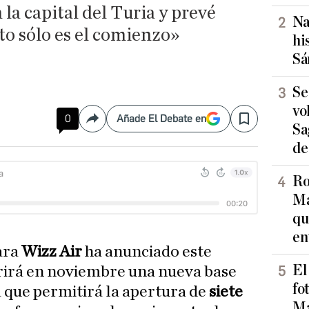
la capital del Turia y prevé
Na
to sólo es el comienzo»
hi
Sá
Se
vo
0
Añade El Debate en
Compartir
Save
Sa
de
Ro
Ma
qu
en
ara
Wizz Air
ha anunciado este
El
rirá en noviembre una nueva base
fo
 que permitirá la apertura de
siete
Ma