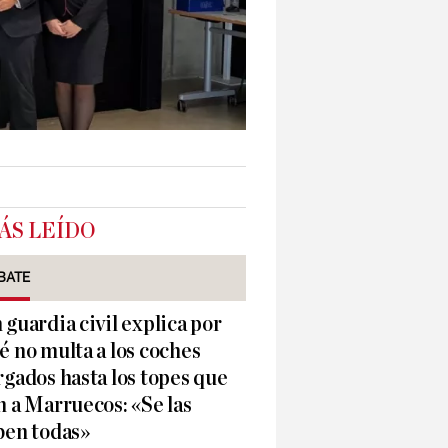
ÁS LEÍDO
BATE
 guardia civil explica por
é no multa a los coches
rgados hasta los topes que
n a Marruecos: «Se las
ben todas»