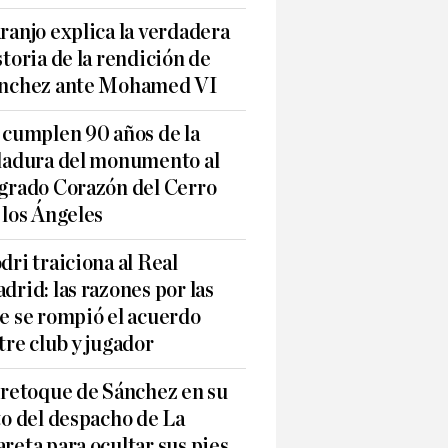
ranjo explica la verdadera
storia de la rendición de
nchez ante Mohamed VI
 cumplen 90 años de la
ladura del monumento al
grado Corazón del Cerro
 los Ángeles
dri traiciona al Real
drid: las razones por las
e se rompió el acuerdo
tre club y jugador
 retoque de Sánchez en su
to del despacho de La
reta para ocultar sus pies