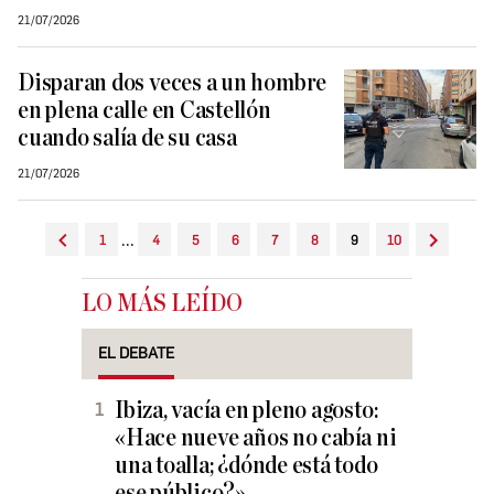
21/07/2026
Disparan dos veces a un hombre
en plena calle en Castellón
cuando salía de su casa
21/07/2026
...
1
4
5
6
7
8
9
10
LO MÁS LEÍDO
EL DEBATE
Ibiza, vacía en pleno agosto:
«Hace nueve años no cabía ni
una toalla; ¿dónde está todo
ese público?»