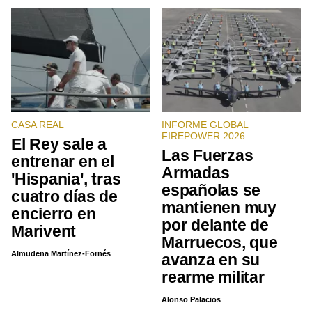
CASA REAL
INFORME GLOBAL
FIREPOWER 2026
El Rey sale a
Las Fuerzas
entrenar en el
Armadas
'Hispania', tras
españolas se
cuatro días de
mantienen muy
encierro en
por delante de
Marivent
Marruecos, que
Almudena Martínez-Fornés
avanza en su
rearme militar
Alonso Palacios