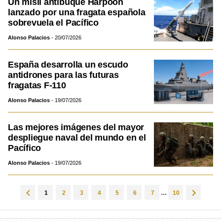
Un misil antibuque Harpoon
lanzado por una fragata española
sobrevuela el Pacífico
Alonso Palacios
20/07/2026
España desarrolla un escudo
antidrones para las futuras
fragatas F-110
Alonso Palacios
19/07/2026
Las mejores imágenes del mayor
despliegue naval del mundo en el
Pacífico
Alonso Palacios
19/07/2026
...
1
2
3
4
5
6
7
10