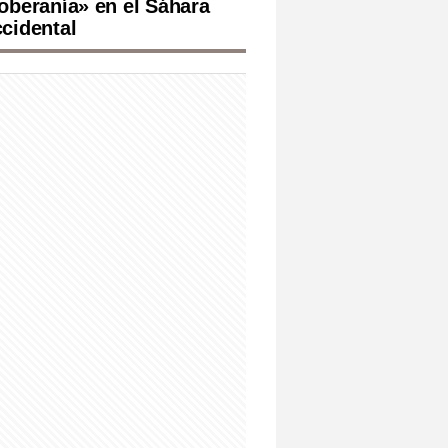
oberanía» en el Sáhara
cidental