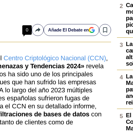
Ca
mo
pa
pi
0
Añade El Debate en
qu
Compartir
Save
La
ca
al
el
Centro Criptológico Nacional (CCN)
,
so
enazas y Tendencias 2024»
revela
os ha sido uno de los principales
La
ques que han sufrido las empresas
Ma
pa
 lo largo del año 2023 múltiples
an
es españolas sufrieron fugas de
re
a el CCN en su detallado informe,
filtraciones de bases de datos
con
El
 tanto de clientes como de
Co
Ma