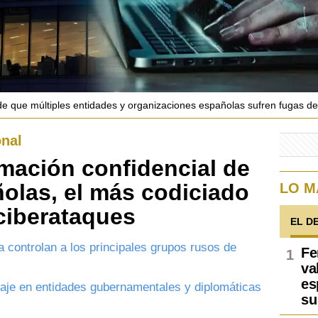
 de que múltiples entidades y organizaciones españolas sufren fugas d
ional
rmación confidencial de
olas, el más codiciado
LO M
 ciberataques
EL D
a controlan a los principales grupos rusos de
Fe
va
es
naje en entidades gubernamentales y diplomáticas
su