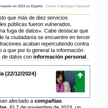
nformación en 2023 en España
Centro Criptológico Nacional
to que más de diez servicios
des públicas fueron vulnerados,
na fuga de datos». Cabe destacar que
de la ciudadanía se encuentre en tercer
iltraciones acaban repercutiendo contra
o a que por lo general la información
es de datos con
información personal
.
ia (22/12/2024)
s han afectado a
compañías
las
. El 7 de noviembre de 2023, un