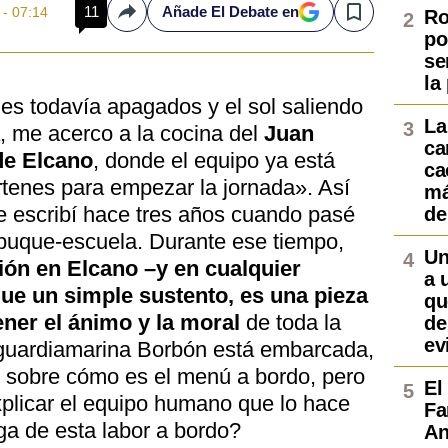
11
Añade El Debate en
 - 07:14
Ro
Compartir
Save
po
se
la
nes todavía apagados y el sol saliendo
La
a, me acerco a la cocina del
Juan
ca
de Elcano
, donde el equipo ya está
ca
rtenes para empezar la jornada». Así
má
 escribí hace tres años cuando pasé
de
buque-escuela. Durante ese tiempo,
Un
ión en Elcano –y en cualquier
a 
e un simple sustento, es una pieza
qu
ner el ánimo y la moral
de toda la
de
ev
a guardiamarina Borbón está embarcada,
o sobre cómo es el menú a bordo, pero
El
xplicar el equipo humano que lo hace
Fa
ga de esta labor a bordo?
An