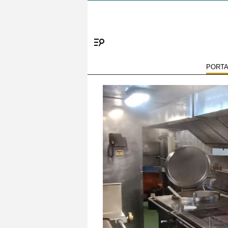
Menú
PORT