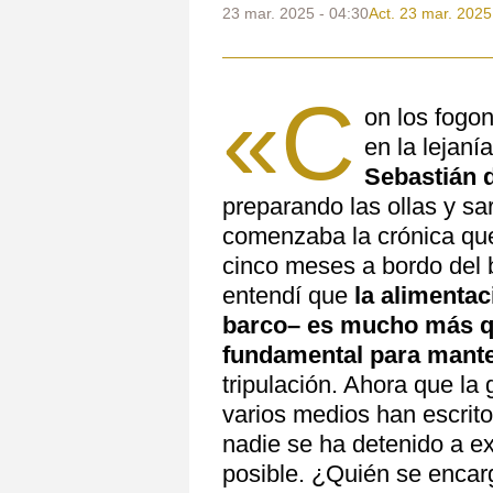
23 mar. 2025 - 04:30
Act. 23 mar. 2025
«C
on los fogo
en la lejaní
Sebastián 
preparando las ollas y sa
comenzaba la crónica que
cinco meses a bordo del 
entendí que
la alimentac
barco– es mucho más qu
fundamental para mante
tripulación. Ahora que l
varios medios han escrit
nadie se ha detenido a e
posible. ¿Quién se encar