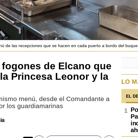
enú de las recepciones que se hacen en cada puerto a bordo del buque
s fogones de Elcano que
la Princesa Leonor y la
LO M
EL D
 mismo menú, desde el Comandante a
or los guardiamarinas
Po
Pa
ia
in
ah