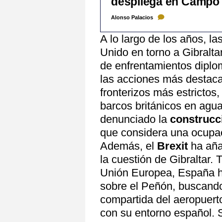
despliega en Campo 
Alonso Palacios
A lo largo de los años, l
Unido en torno a Gibralta
de enfrentamientos diplo
las acciones más destac
fronterizos más estrictos
barcos británicos en agu
denunciado la
construcci
que considera una ocupac
Además, el
Brexit
ha aña
la cuestión de Gibraltar. 
Unión Europea, España h
sobre el Peñón, buscand
compartida del aeropuerto
con su entorno español. 