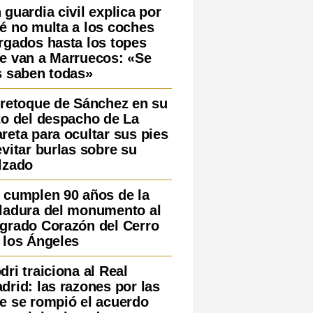
 guardia civil explica por
é no multa a los coches
rgados hasta los topes
e van a Marruecos: «Se
s saben todas»
 retoque de Sánchez en su
to del despacho de La
reta para ocultar sus pies
evitar burlas sobre su
lzado
 cumplen 90 años de la
ladura del monumento al
grado Corazón del Cerro
 los Ángeles
dri traiciona al Real
drid: las razones por las
e se rompió el acuerdo