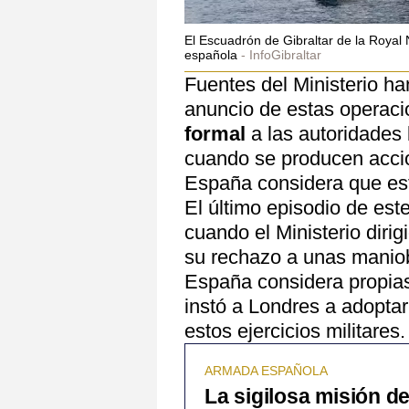
El Escuadrón de Gibraltar de la Royal
española
InfoGibraltar
Fuentes del Ministerio ha
anuncio de estas operac
formal
a las autoridades 
cuando se producen accio
España considera que est
El último episodio de est
cuando el Ministerio dirig
su rechazo a unas maniob
España considera propias
instó a Londres a adoptar
estos ejercicios militares.
ARMADA ESPAÑOLA
La sigilosa misión d