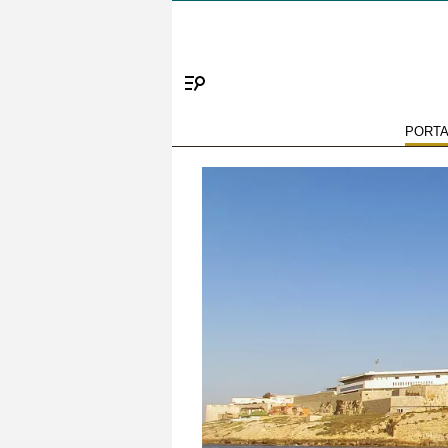
Menú
PORT