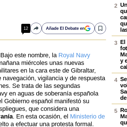
Un
qu
ca
qu
12
Añade El Debate en
la
Compartir
Save
El
fo
Ma
 Bajo este nombre, la
Royal Navy
y 
mañana miércoles unas nuevas
ca
itares en la cara este de Gibraltar,
de navegación, vigilancia y de respuesta
Se
nes. Se trata de las segundas
vo
Sa
avy en aguas de soberanía española
de
l Gobierno español manifestó su
espliegues, que considera una
Ro
ranía
. En esta ocasión, el
Ministerio de
Ma
qu
lto a efectuar una protesta formal.