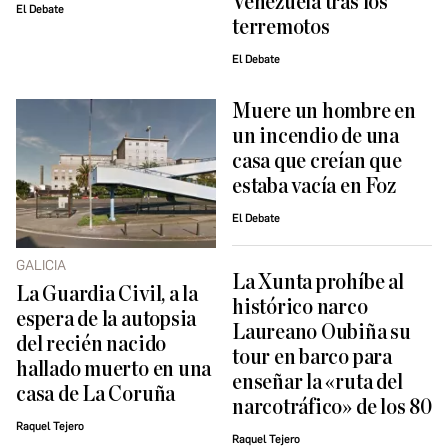
Venezuela tras los
El Debate
terremotos
El Debate
Muere un hombre en
un incendio de una
casa que creían que
estaba vacía en Foz
El Debate
GALICIA
La Xunta prohíbe al
La Guardia Civil, a la
histórico narco
espera de la autopsia
Laureano Oubiña su
del recién nacido
tour en barco para
hallado muerto en una
enseñar la «ruta del
casa de La Coruña
narcotráfico» de los 80
Raquel Tejero
Raquel Tejero