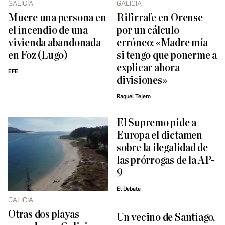
GALICIA
GALICIA
Muere una persona en
Rifirrafe en Orense
el incendio de una
por un cálculo
vivienda abandonada
erróneo: «Madre mía
en Foz (Lugo)
si tengo que ponerme a
explicar ahora
EFE
divisiones»
Raquel Tejero
El Supremo pide a
Europa el dictamen
sobre la ilegalidad de
las prórrogas de la AP-
9
El Debate
GALICIA
Otras dos playas
Un vecino de Santiago,