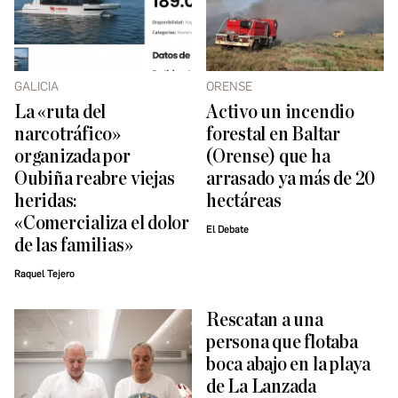
GALICIA
ORENSE
La «ruta del
Activo un incendio
narcotráfico»
forestal en Baltar
organizada por
(Orense) que ha
Oubiña reabre viejas
arrasado ya más de 20
heridas:
hectáreas
«Comercializa el dolor
El Debate
de las familias»
Raquel Tejero
Rescatan a una
persona que flotaba
boca abajo en la playa
de La Lanzada