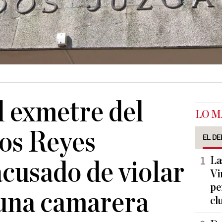
l exmetre del
LO M
los Reyes
EL DE
La
acusado de violar
Vi
pe
 una camarera
cl