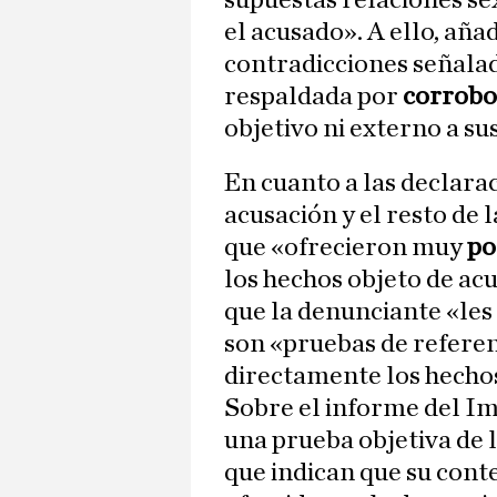
supuestas relaciones se
el acusado». A ello, aña
contradicciones señalad
respaldada por
corrobo
objetivo ni externo a su
En cuanto a las declarac
acusación y el resto de 
que «ofrecieron muy
po
los hechos objeto de ac
que la denunciante «les
son «pruebas de referen
directamente los hecho
Sobre el informe del Im
una prueba objetiva de l
que indican que su cont