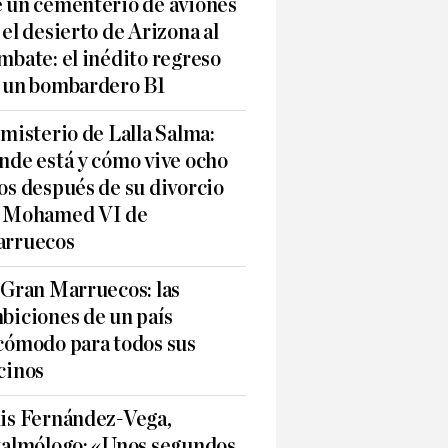
 un cementerio de aviones
 el desierto de Arizona al
mbate: el inédito regreso
 un bombardero B1
 misterio de Lalla Salma:
nde está y cómo vive ocho
os después de su divorcio
 Mohamed VI de
rruecos
 Gran Marruecos: las
biciones de un país
cómodo para todos sus
cinos
is Fernández-Vega,
talmólogo: «Unos segundos