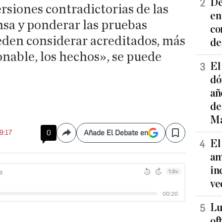
De
rsiones contradictorias de las
en
nsa y ponderar las pruebas
co
eden considerar acreditados, más
de
onable, los hechos», se puede
El
dó
añ
de
Ma
09:17
0
Añade El Debate en
Compartir
Save
El
am
in
ve
Lu
of