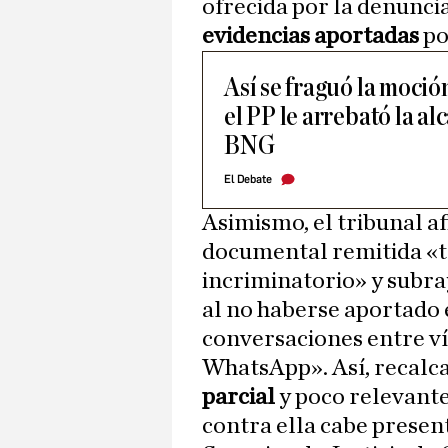
ofrecida por la denunci
evidencias aportadas
po
Así se fraguó la moció
el PP le arrebató la al
BNG
El Debate
Asimismo, el tribunal af
documental remitida «t
incriminatorio» y subra
al no haberse aportado 
conversaciones entre ví
WhatsApp». Así, recalc
parcial
y poco relevante
contra ella cabe presen