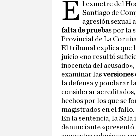
E
l exmetre del Hos
Santiago de Comp
agresión sexual 
falta de prueba
s por la 
Provincial de La Coruña
El tribunal explica que 
juicio «no resultó sufic
inocencia del acusado»,
examinar las
versiones 
la defensa y ponderar l
considerar acreditados,
hechos por los que se f
magistrados en el fallo.
En la sentencia, la Sala 
denunciante «presentó ci