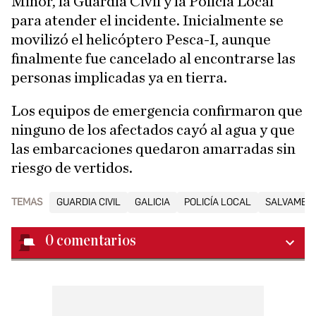
Miñor, la Guardia Civil y la Policía Local
para atender el incidente. Inicialmente se
movilizó el helicóptero Pesca-I, aunque
finalmente fue cancelado al encontrarse las
personas implicadas ya en tierra.
Los equipos de emergencia confirmaron que
ninguno de los afectados cayó al agua y que
las embarcaciones quedaron amarradas sin
riesgo de vertidos.
TEMAS
GUARDIA CIVIL
GALICIA
POLICÍA LOCAL
SALVAMENT
0
comentarios