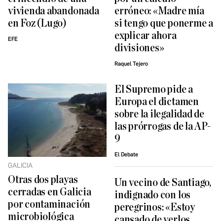
vivienda abandonada
erróneo: «Madre mía
en Foz (Lugo)
si tengo que ponerme a
explicar ahora
EFE
divisiones»
Raquel Tejero
El Supremo pide a
Europa el dictamen
sobre la ilegalidad de
las prórrogas de la AP-
9
El Debate
GALICIA
Otras dos playas
Un vecino de Santiago,
cerradas en Galicia
indignado con los
por contaminación
peregrinos: «Estoy
microbiológica
cansado de verlos