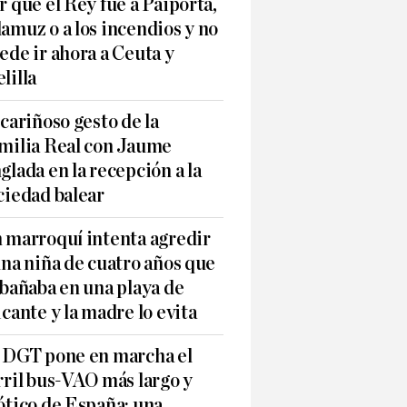
r qué el Rey fue a Paiporta,
amuz o a los incendios y no
ede ir ahora a Ceuta y
lilla
 cariñoso gesto de la
milia Real con Jaume
glada en la recepción a la
ciedad balear
 marroquí intenta agredir
una niña de cuatro años que
 bañaba en una playa de
icante y la madre lo evita
 DGT pone en marcha el
rril bus-VAO más largo y
ótico de España: una