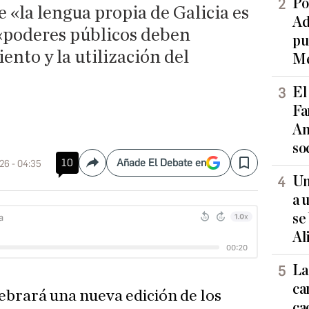
Po
e «la lengua propia de Galicia es
Ad
s «poderes públicos deben
pu
nto y la utilización del
Me
El
Fa
An
so
10
Añade El Debate en
26 - 04:35
Compartir
Save
Un
a 
se
Al
La
ca
lebrará una nueva edición de los
ca