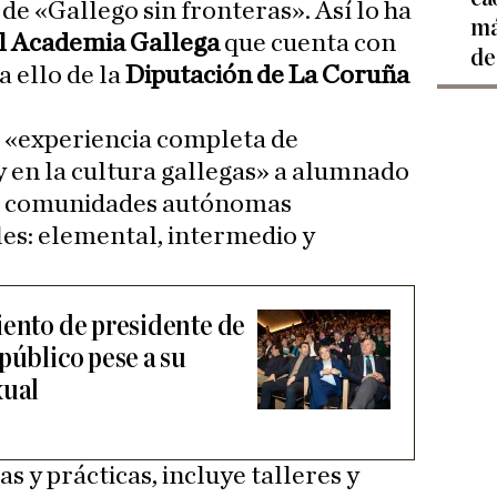
de «Gallego sin fronteras». Así lo ha
má
l Academia Gallega
que cuenta con
de
 ello de la
Diputación de La Coruña
 «experiencia completa de
y en la cultura gallegas» a alumnado
as comunidades autónomas
les: elemental, intermedio y
iento de presidente de
público pese a su
xual
s y prácticas, incluye talleres y