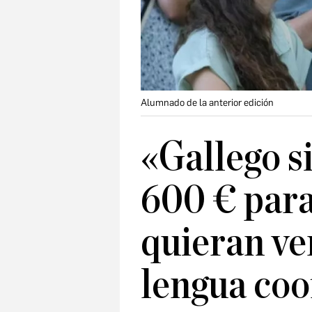
Alumnado de la anterior edición
«Gallego s
600 € para
quieran ve
lengua coof