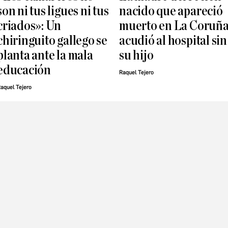
son ni tus ligues ni tus
nacido que apareció
criados»: Un
muerto en La Coruñ
chiringuito gallego se
acudió al hospital sin
planta ante la mala
su hijo
educación
Raquel Tejero
aquel Tejero