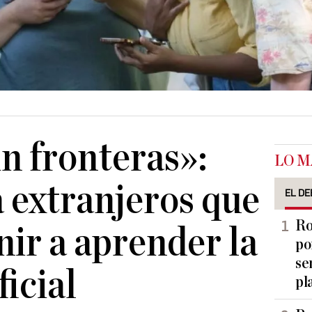
in fronteras»:
LO M
 extranjeros que
EL DE
Ro
nir a aprender la
po
se
icial
pl