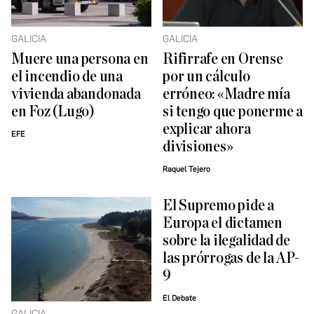
GALICIA
GALICIA
Muere una persona en
Rifirrafe en Orense
el incendio de una
por un cálculo
vivienda abandonada
erróneo: «Madre mía
en Foz (Lugo)
si tengo que ponerme a
explicar ahora
EFE
divisiones»
Raquel Tejero
El Supremo pide a
Europa el dictamen
sobre la ilegalidad de
las prórrogas de la AP-
9
El Debate
GALICIA