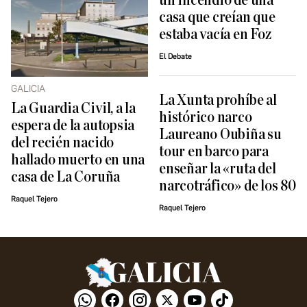
un incendio de una
casa que creían que
estaba vacía en Foz
El Debate
GALICIA
La Xunta prohíbe al
La Guardia Civil, a la
histórico narco
espera de la autopsia
Laureano Oubiña su
del recién nacido
tour en barco para
hallado muerto en una
enseñar la «ruta del
casa de La Coruña
narcotráfico» de los 80
Raquel Tejero
Raquel Tejero