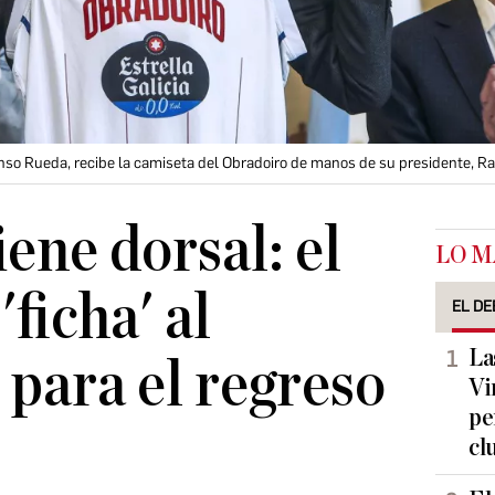
fonso Rueda, recibe la camiseta del Obradoiro de manos de su presidente, R
ene dorsal: el
LO M
ficha' al
EL DE
La
 para el regreso
Vi
pe
cl