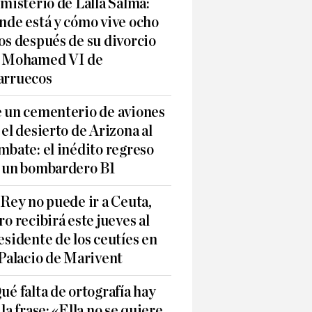
 misterio de Lalla Salma:
nde está y cómo vive ocho
os después de su divorcio
 Mohamed VI de
rruecos
 un cementerio de aviones
 el desierto de Arizona al
mbate: el inédito regreso
 un bombardero B1
 Rey no puede ir a Ceuta,
ro recibirá este jueves al
esidente de los ceutíes en
 Palacio de Marivent
ué falta de ortografía hay
 la frase: «Ella no se quiere