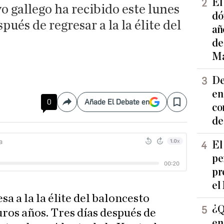
El
vo gallego ha recibido este lunes
dó
pués de regresar a la la élite del
añ
de
Ma
De
en
0
Añade El Debate en
Compartir
Save
co
de
El
pe
pr
el
sa a la la élite del baloncesto
¿Q
uros años. Tres días después de
en