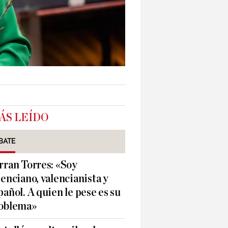
ÁS LEÍDO
BATE
rran Torres: «Soy
lenciano, valencianista y
pañol. A quien le pese es su
oblema»