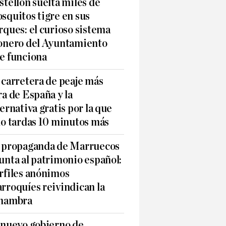
stellón suelta miles de
squitos tigre en sus
rques: el curioso sistema
onero del Ayuntamiento
e funciona
 carretera de peaje más
ra de España y la
ternativa gratis por la que
lo tardas 10 minutos más
 propaganda de Marruecos
unta al patrimonio español:
rfiles anónimos
rroquíes reivindican la
hambra
 nuevo gobierno de