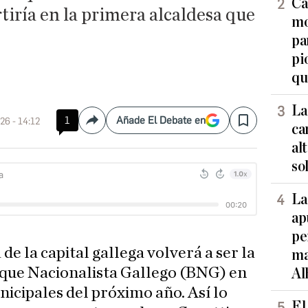
Ca
rtiría en la primera alcaldesa que
mo
pa
pi
qu
La
1
Añade El Debate en
26 - 14:12
Compartir
Save
ca
al
so
La
ap
pe
 de la capital gallega volverá a ser la
ma
oque Nacionalista Gallego (BNG) en
Al
nicipales del próximo año. Así lo
El