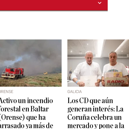
ORENSE
GALICIA
Activo un incendio
Los CD que aún
forestal en Baltar
generan interés: La
(Orense) que ha
Coruña celebra un
arrasado ya más de
mercado y pone a la