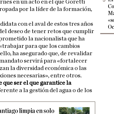
rnes en un acto en el que Goretti
Co
opada por la líder de la formación,
Ma
«s
data con el aval de estos tres años
Oc
 del deseo de tener retos que cumplir
prometido la nacionalista que ha
«trabajar para que los cambios
ello, ha asegurado que, de revalidar
e mandato servirá para «fortalecer
izan la diversidad económica o las
xiones necesarias», entre otros.
e que ser el que garantice la
ferente a la gestión del agua o de los
ntiago limpia en solo