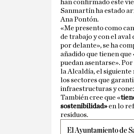
han confirmado este vie
Sanmartín ha estado arr
Ana Pontón.
«Me presento como candi
de trabajo y con el aval
por delante», se ha com
añadido que tienen que 
puedan asentarse». Por 
la Alcaldía, el siguient
los sectores que garant
infraestructuras y cone
También cree que «
tien
sostenibilidad»
en lo re
residuos.
El Ayuntamiento de Sa