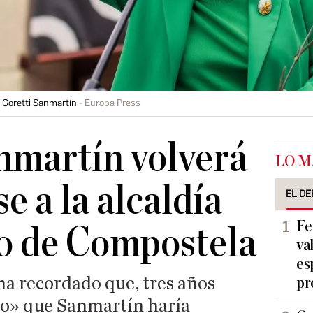
 Goretti Sanmartín
Europa Press
nmartín volverá
LO M
e a la alcaldía
EL DE
Fe
o de Compostela
va
es
ha recordado que, tres años
pr
aro» que Sanmartín haría