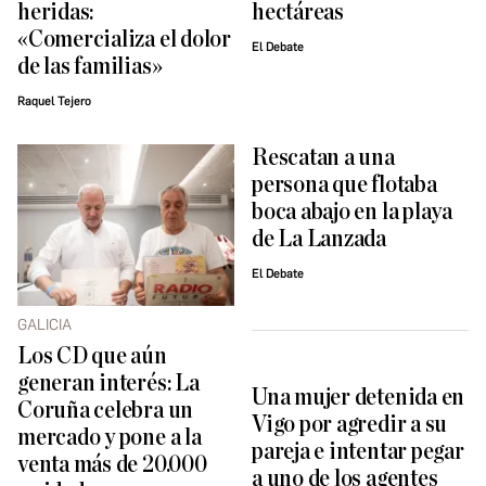
heridas:
hectáreas
«Comercializa el dolor
El Debate
de las familias»
Raquel Tejero
Rescatan a una
persona que flotaba
boca abajo en la playa
de La Lanzada
El Debate
GALICIA
Los CD que aún
generan interés: La
Una mujer detenida en
Coruña celebra un
Vigo por agredir a su
mercado y pone a la
pareja e intentar pegar
venta más de 20.000
a uno de los agentes