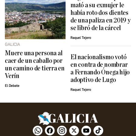
mató a su exmujer le
había roto dos dientes
de una paliza en 2019 y
se libró de la cárcel
Raquel Tejero
GALICIA
Muere una persona al
El nacionalismo votó
caer de un caballo por
en contra de nombrar
un camino de tierra en
a Fernando Ónega hijo
Verín
adoptivo de Lugo
El Debate
Raquel Tejero