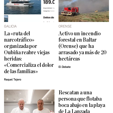
GALICIA
ORENSE
La «ruta del
Activo un incendio
narcotráfico»
forestal en Baltar
organizada por
(Orense) que ha
Oubiña reabre viejas
arrasado ya más de 20
heridas:
hectáreas
«Comercializa el dolor
El Debate
de las familias»
Raquel Tejero
Rescatan a una
persona que flotaba
boca abajo en la playa
de La Lanzada