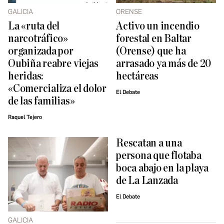
GALICIA
ORENSE
La «ruta del
Activo un incendio
narcotráfico»
forestal en Baltar
organizada por
(Orense) que ha
Oubiña reabre viejas
arrasado ya más de 20
heridas:
hectáreas
«Comercializa el dolor
El Debate
de las familias»
Raquel Tejero
Rescatan a una
persona que flotaba
boca abajo en la playa
de La Lanzada
El Debate
GALICIA