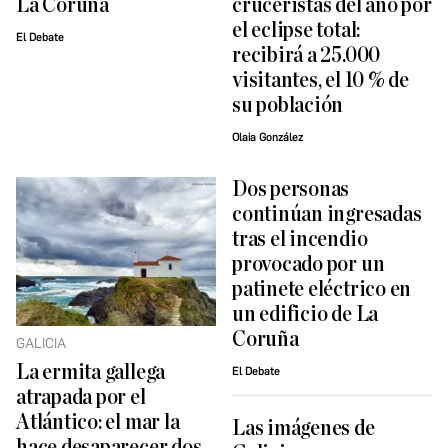
La Coruña
cruceristas del año por
el eclipse total:
El Debate
recibirá a 25.000
visitantes, el 10 % de
su población
Olaia González
Dos personas
continúan ingresadas
tras el incendio
provocado por un
patinete eléctrico en
un edificio de La
Coruña
GALICIA
La ermita gallega
El Debate
atrapada por el
Atlántico: el mar la
Las imágenes de
hace desaparecer dos