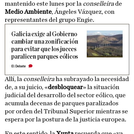
mantenido este lunes por la
conselleira
de
Medio Ambiente
, Ángeles Vázquez, con
representantes del grupo Engie.
Galicia exige al Gobierno
cambiar una zonificación
para evitar que los jueces
paralicen parques eólicos
El Debate
Allí, la
conselleira
ha subrayado la necesidad
de, a su juicio, «
desbloquear
» la situación
judicial del desarrollo del sector eólico, que
acumula decenas de parques paralizados
por orden del Tribunal Superior mientras se
espera por la postura de la justicia europea.
En este sentido, la
Xunta
recuerda que «ya