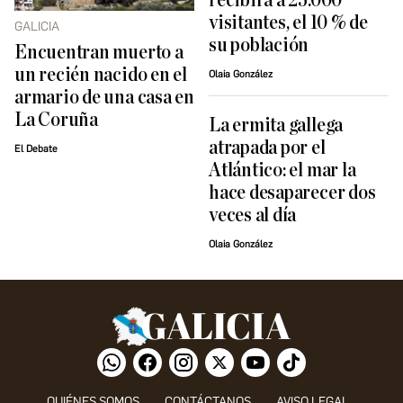
recibirá a 25.000
visitantes, el 10 % de
GALICIA
su población
Encuentran muerto a
un recién nacido en el
Olaia González
armario de una casa en
La Coruña
La ermita gallega
atrapada por el
El Debate
Atlántico: el mar la
hace desaparecer dos
veces al día
Olaia González
QUIÉNES SOMOS
CONTÁCTANOS
AVISO LEGAL