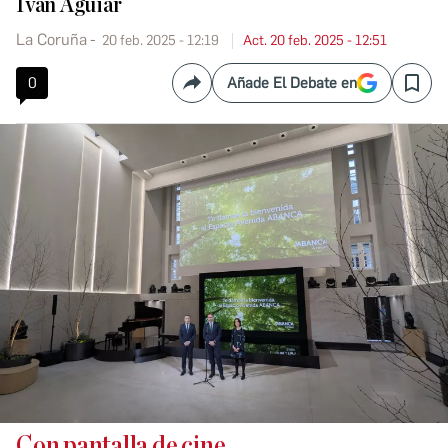
Iván Aguiar
La Coruña
20 feb. 2025 - 12:19
Act. 20 feb. 2025 - 12:51
0
Añade El Debate en
Compartir
Save
Con pantalla de cine