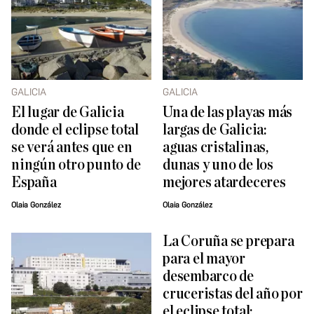
GALICIA
GALICIA
El lugar de Galicia
Una de las playas más
donde el eclipse total
largas de Galicia:
se verá antes que en
aguas cristalinas,
ningún otro punto de
dunas y uno de los
España
mejores atardeceres
Olaia González
Olaia González
La Coruña se prepara
para el mayor
desembarco de
cruceristas del año por
el eclipse total: