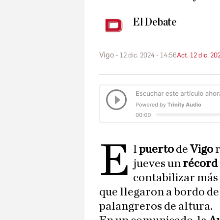
El Debate
Vigo
12 dic. 2024 - 14:56
Act. 12 dic. 20
E
l
puerto
de
Vigo
jueves un
récord
contabilizar más
que llegaron a bordo de
palangreros de altura.