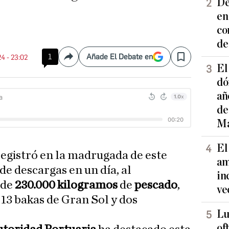
De
en
co
de
1
Añade El Debate en
24 - 23:02
Compartir
Save
El
dó
añ
de
Ma
El
registró en la madrugada de este
am
de descargas en un día, al
in
 de
230.000 kilogramos
de
pescado
,
ve
 13 bakas de Gran Sol y dos
Lu
of