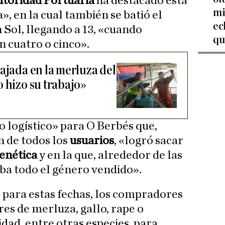
toridad Portuaria
ha destacado esta
mi
, en la cual también se batió el
ec
 Sol, llegando a 13, «cuando
qu
cuatro o cinco».
ajada en la merluza del
 hizo su trabajo»
o logístico» para O Berbés que,
n de todos los
usuarios
, «logró sacar
enética
y en la que, alrededor de las
aba todo el género vendido».
 para estas fechas, los compradores
es de merluza, gallo, rape o
idad, entre otras especies, para