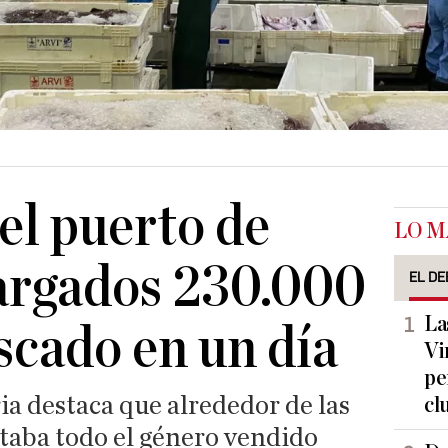
el puerto de
LO M
argados 230.000
EL DE
La
escado en un día
Vi
pe
a destaca que alrededor de las
cl
staba todo el género vendido