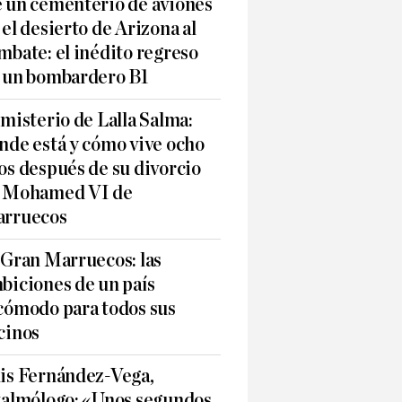
 un cementerio de aviones
 el desierto de Arizona al
mbate: el inédito regreso
 un bombardero B1
 misterio de Lalla Salma:
nde está y cómo vive ocho
os después de su divorcio
 Mohamed VI de
rruecos
 Gran Marruecos: las
biciones de un país
cómodo para todos sus
cinos
is Fernández-Vega,
talmólogo: «Unos segundos