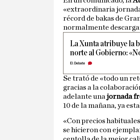
En un comunicado, la
Au
«extraordinaria jornada»
récord de bakas de Gran
normalmente descargan 
La Xunta atribuye la b
norte al Gobierno: «No
El Debate
Se trató de «todo un ret
gracias a la colaboració
adelante una
jornada fr
10 de la mañana, ya est
«Con precios habituales
se hicieron con ejemplar
centolla de la mejor cal