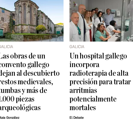
GALICIA
GALICIA
Las obras de un
Un hospital gallego
convento gallego
incorpora
dejan al descubierto
radioterapia de alta
restos medievales,
precisión para tratar
tumbas y más de
arritmias
1.000 piezas
potencialmente
arqueológicas
mortales
laia González
El Debate