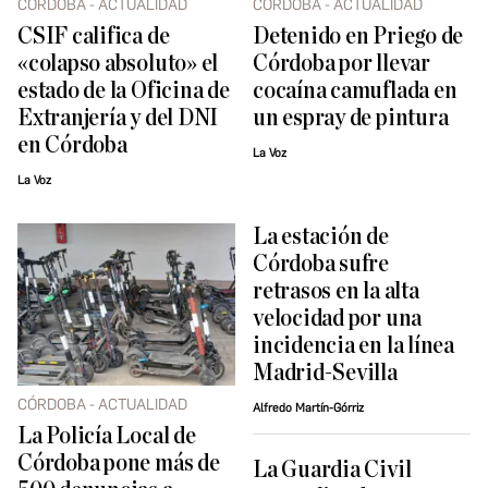
CÓRDOBA - ACTUALIDAD
CÓRDOBA - ACTUALIDAD
CSIF califica de
Detenido en Priego de
«colapso absoluto» el
Córdoba por llevar
estado de la Oficina de
cocaína camuflada en
Extranjería y del DNI
un espray de pintura
en Córdoba
La Voz
La Voz
La estación de
Córdoba sufre
retrasos en la alta
velocidad por una
incidencia en la línea
Madrid-Sevilla
CÓRDOBA - ACTUALIDAD
Alfredo Martín-Górriz
La Policía Local de
Córdoba pone más de
La Guardia Civil