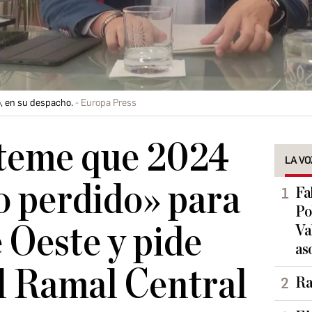
o, en su despacho.
Europa Press
 teme que 2024
LA VO
o perdido» para
Fa
Po
 Oeste y pide
Va
as
l Ramal Central
Ra