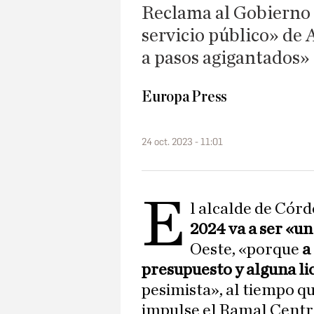
Reclama al Gobierno 
servicio público» de 
a pasos agigantados»
Europa Press
24 oct. 2023 - 11:01
E
l alcalde de Córd
2024 va a ser «u
Oeste, «porque
a
presupuesto y alguna lic
pesimista», al tiempo q
impulse el Ramal Centra