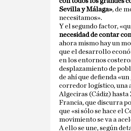
con todos los grandes c
Sevilla y Málaga»
, de m
necesitamos».
Y el segundo factor, «qu
necesidad de contar co
ahora mismo hay un mo
que el desarrollo eco
en los entornos costero
desplazamiento de pobl
de ahí que defienda «un
corredor logístico, una 
Algeciras (Cádiz) hasta
Francia, que discurra p
que «si sólo se hace el
movimiento se va a acel
A ello se une, según de