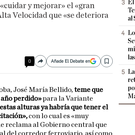
El
«cuidar y mejorar» el «gran
Te
Alta Velocidad que «se deteriora
al
Lo
Se
mi
las
0
Añade El Debate en
Compartir
Save
La
re
po
oba, José María Bellido,
teme que
Ma
n año perdido»
para la Variante
 estas alturas ya habría que tener el
itación»,
con lo cual es «muy
ue reclama al Gobierno central que
l del corredor ferroviario, así como