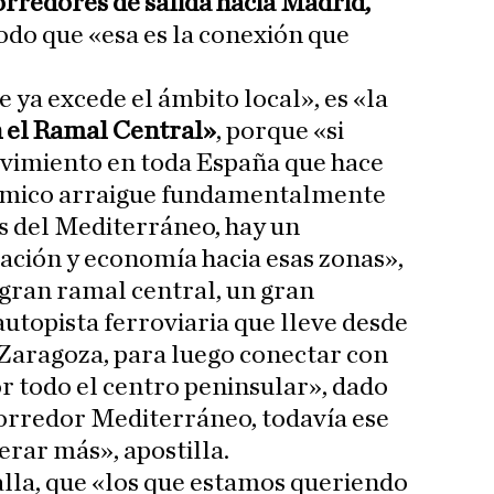
orredores de salida hacia Madrid,
odo que «esa es la conexión que
e ya excede el ámbito local», es «la
n el Ramal Central»
, porque «si
vimiento en toda España que hace
nómico arraigue fundamentalmente
s del Mediterráneo, hay un
ación y economía hacia esas zonas»,
 gran ramal central, un gran
autopista ferroviaria que lleve desde
 Zaragoza, para luego conectar con
or todo el centro peninsular», dado
 Corredor Mediterráneo, todavía ese
erar más», apostilla.
talla, que «los que estamos queriendo