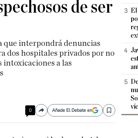
spechosos de ser
El
po
re
ex
a que interpondrá denuncias
Ja
a dos hospitales privados por no
es
intoxicaciones a las
an
s
De
nu
So
ví
0
Añade El Debate en
Compartir
Save