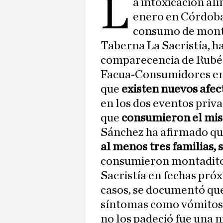
L
a intoxicación al
enero en Córdoba
consumo de monta
Taberna La Sacristía, h
comparecencia de Rubén
Facua-Consumidores en 
que
existen nuevos afe
en los dos eventos priv
que
consumieron el mi
Sánchez ha afirmado que
al menos tres familias, 
consumieron montaditos
Sacristía en fechas próx
casos, se documentó que
síntomas como vómitos y
no los padeció fue una 