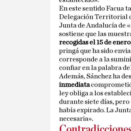
establecido».
En este sentido Facua ta
Delegación Territorial 
Junta de Andalucía de «
sostiene que las muest
recogidas el 15 de enero
pringá que ha sido envi
corresponde a la suminis
confiar en la palabra d
Además, Sánchez ha de
inmediata
comprometió l
ley obliga a los establ
durante siete días, pero 
había expirado. La Junta
necesaria».
Contradicciones 