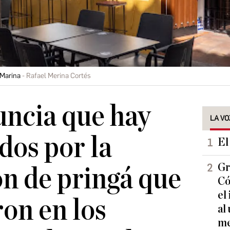
 Marina
Rafael Merina Cortés
ncia que hay
LA VO
dos por la
El
Gr
ón de pringá que
Có
el
ron en los
al
me