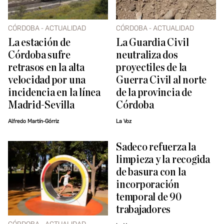
CÓRDOBA - ACTUALIDAD
CÓRDOBA - ACTUALIDAD
La estación de
La Guardia Civil
Córdoba sufre
neutraliza dos
retrasos en la alta
proyectiles de la
velocidad por una
Guerra Civil al norte
incidencia en la línea
de la provincia de
Madrid-Sevilla
Córdoba
Alfredo Martín-Górriz
La Voz
Sadeco refuerza la
limpieza y la recogida
de basura con la
incorporación
temporal de 90
trabajadores