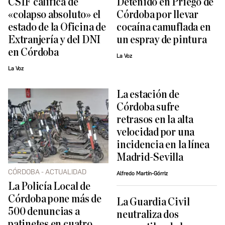
CSIF califica de
Detenido en Priego de
«colapso absoluto» el
Córdoba por llevar
estado de la Oficina de
cocaína camuflada en
Extranjería y del DNI
un espray de pintura
en Córdoba
La Voz
La Voz
La estación de
Córdoba sufre
retrasos en la alta
velocidad por una
incidencia en la línea
Madrid-Sevilla
CÓRDOBA - ACTUALIDAD
Alfredo Martín-Górriz
La Policía Local de
Córdoba pone más de
La Guardia Civil
500 denuncias a
neutraliza dos
patinetes en cuatro