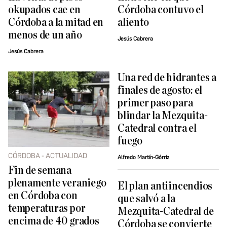
okupados cae en
Córdoba contuvo el
Córdoba a la mitad en
aliento
menos de un año
Jesús Cabrera
Jesús Cabrera
Una red de hidrantes a
finales de agosto: el
primer paso para
blindar la Mezquita-
Catedral contra el
fuego
CÓRDOBA - ACTUALIDAD
Alfredo Martín-Górriz
Fin de semana
plenamente veraniego
El plan antiincendios
en Córdoba con
que salvó a la
temperaturas por
Mezquita-Catedral de
encima de 40 grados
Córdoba se convierte