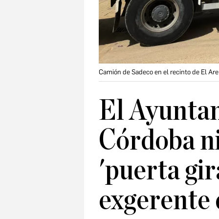
Camión de Sadeco en el recinto de El Are
El Ayunta
Córdoba ni
'puerta gir
exgerente 