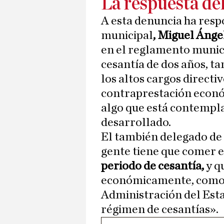
La respuesta de
A esta denuncia ha resp
municipal
, Miguel Ánge
en el reglamento munic
cesantía de dos años, t
los altos cargos directi
contraprestación econó
algo que está contempla
desarrollado.
El también delegado de 
gente tiene que comer e
periodo de cesantía,
y q
económicamente, como s
Administración del Esta
régimen de cesantías».