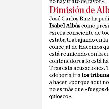
no hay trato de favor».
Dimisión de Al
José Carlos Ruiz ha ped
Isabel Albás
como presi
«si era consciente de to
estaba trabajando en la
concejal de Hacemos qui
está reuniendo con la 
contenedores lo está ha
Tras esta acusaciones, T
«debería ir a
los tribun
a hacer «porque aquí no
no es más que «fuegos de
quiosco».