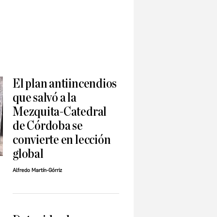
El plan antiincendios
que salvó a la
Mezquita-Catedral
de Córdoba se
convierte en lección
global
Alfredo Martín-Górriz