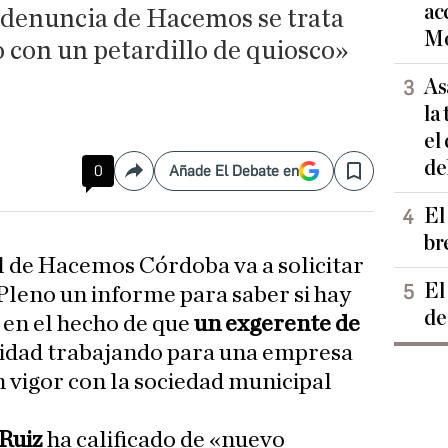
ac
a denuncia de Hacemos se trata
Mo
io con un petardillo de quiosco»
As
la
el
de
0
Añade El Debate en
Compartir
Save
El
br
l de Hacemos Córdoba va a solicitar
El
 Pleno un informe para saber si hay
de
 en el hecho de que
un exgerente de
alidad trabajando para una empresa
n vigor con la sociedad municipal
 Ruiz
ha calificado de «nuevo