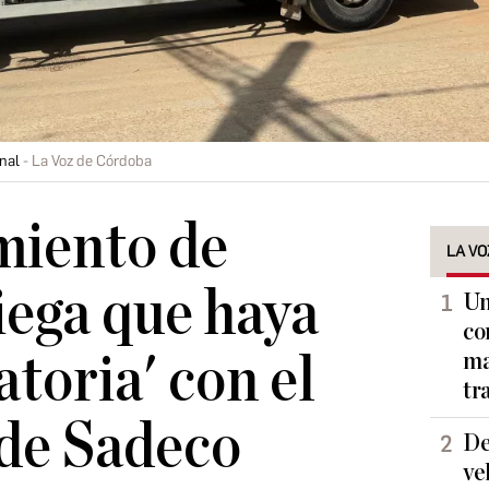
nal
La Voz de Córdoba
miento de
LA VO
ega que haya
Un
co
atoria' con el
ma
tr
de Sadeco
De
ve