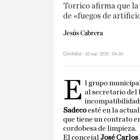
Torrico afirma que l
de «fuegos de artific
Jesús Cabrera
Córdoba
16 sep. 2025 - 04:30
E
l grupo municipa
al secretario del
incompatibilidad
Sadeco
esté en la actu
que tiene un contrato e
cordobesa de limpieza.
El concejal
José Carlos