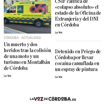
CSIF califica de
«colapso absoluto» el
estado de la Oficina de
Extranjería y del DNI
en Córdoba
La Voz
CÓRDOBA - ACTUALIDAD
Un muerto y dos
heridos tras la colisión
Detenido en Priego de
de una moto y un
Córdoba por llevar
turismo en Montalbán
cocaína camuflada en
de Córdoba
un espray de pintura
La Voz
La Voz