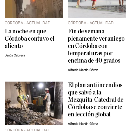
CÓRDOBA - ACTUALIDAD
CÓRDOBA - ACTUALIDAD
La noche en que
Fin de semana
Córdoba contuvo el
plenamente veraniego
aliento
en Córdoba con
temperaturas por
Jesús Cabrera
encima de 40 grados
Alfredo Martín-Górriz
El plan antiincendios
que salvó a la
Mezquita-Catedral de
Córdoba se convierte
en lección global
Alfredo Martín-Górriz
CÓRDOBA - ACTUALIDAD