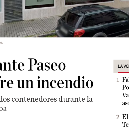
ps
ante Paseo
LA VO
fre un incendio
Fa
Po
Va
dos contenedores durante la
as
ba
El
Te