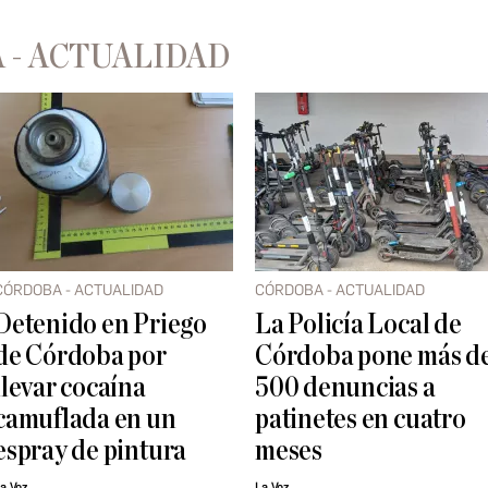
 - ACTUALIDAD
CÓRDOBA - ACTUALIDAD
CÓRDOBA - ACTUALIDAD
Detenido en Priego
La Policía Local de
de Córdoba por
Córdoba pone más d
llevar cocaína
500 denuncias a
camuflada en un
patinetes en cuatro
espray de pintura
meses
a Voz
La Voz