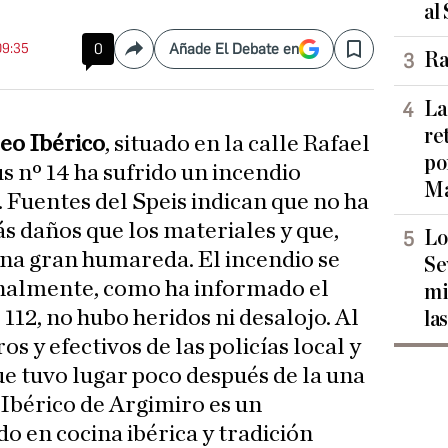
al
09:35
0
Añade El Debate en
Compartir
Save
Ra
La
re
eo Ibérico
, situado en la calle Rafael
po
s nº 14 ha sufrido un incendio
Ma
 Fuentes del Speis indican que no ha
 daños que los materiales y que,
Lo
una gran humareda. El incendio se
Se
inalmente, como ha informado el
mi
112, no hubo heridos ni desalojo. Al
las
 y efectivos de las policías local y
que tuvo lugar poco después de la una
Ibérico de Argimiro es un
o en cocina ibérica y tradición